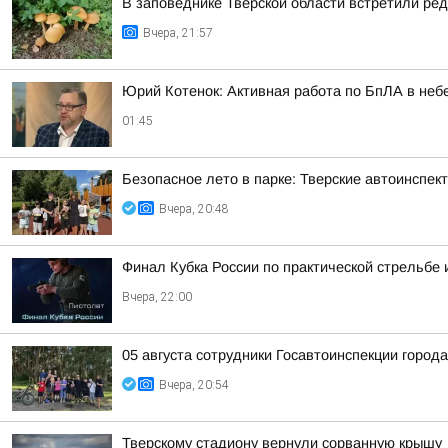
В заповеднике Тверской области встретили ред
Вчера, 21:57
Юрий Котенок: Активная работа по БпЛА в небе
01:45
Безопасное лето в парке: Тверские автоинспе
Вчера, 20:48
Финал Кубка России по практической стрельбе 
Вчера, 22:00
05 августа сотрудники Госавтоинспекции город
Вчера, 20:54
Тверскому стадиону вернули сорванную крышу