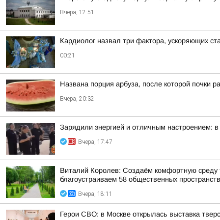
Вчера, 12:51
Кардиолог назвал три фактора, ускоряющих ст
00:21
Названа порция арбуза, после которой почки р
Вчера, 20:32
Зарядили энергией и отличным настроением: в
Вчера, 17:47
Виталий Королев: Создаём комфортную среду т
благоустраиваем 58 общественных пространст
Вчера, 18:11
Герои СВО: в Москве открылась выставка тве