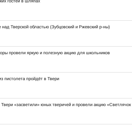
ких гостей в шляпах
 над Тверской областью (Зубцовский и Ржевский р-ны)
кторы провели яркую и полезную акцию для школьников
из пистолета пройдёт в Твери
а Твери «засветили» юных тверичей и провели акцию «Светлячок