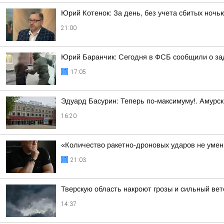
Юрий Котенок: За день, без учета сбитых ноч
21:00
Юрий Баранчик: Сегодня в ФСБ сообщили о зад
17:05
Эдуард Басурин: Теперь по-максимуму!. Амурс
16:20
«Количество ракетно-дроновых ударов не умень
21:03
Тверскую область накроют грозы и сильный вет
14:37