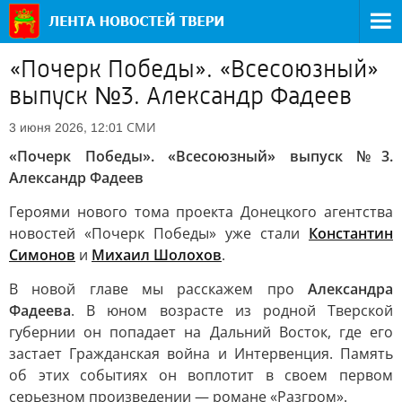
«Почерк Победы». «Всесоюзный»
выпуск №3. Александр Фадеев
СМИ
3 июня 2026, 12:01
«Почерк Победы». «Всесоюзный» выпуск №3.
Александр Фадеев
Героями нового тома проекта Донецкого агентства
новостей «Почерк Победы» уже стали
Константин
Симонов
и
Михаил Шолохов
.
В новой главе мы расскажем про
Александра
Фадеева
. В юном возрасте из родной Тверской
губернии он попадает на Дальний Восток, где его
застает Гражданская война и Интервенция. Память
об этих событиях он воплотит в своем первом
серьезном произведении — романе «Разгром».