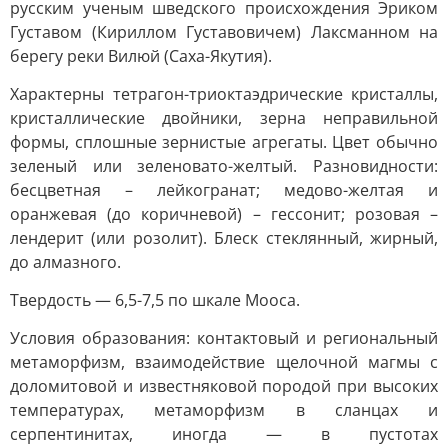
русским ученым шведского происхождения Эриком
Густавом (Кириллом Густавовичем) Лаксманном на
берегу реки Вилюй (Саха-Якутия).
Характерны тетрагон-триоктаэдрические кристаллы,
кристаллические двойники, зерна неправильной
формы, сплошные зернистые агрегаты. Цвет обычно
зеленый или зеленовато-желтый. Разновидности:
бесцветная – лейкогранат; медово-желтая и
оранжевая (до коричневой) – гессонит; розовая –
лендерит (или розолит). Блеск стеклянный, жирный,
до алмазного.
Твердость — 6,5-7,5 по шкале Мооса.
Условия образования: контактовый и региональный
метаморфизм, взаимодействие щелочной магмы с
доломитовой и известняковой породой при высоких
температурах, метаморфизм в сланцах и
серпентинитах, иногда — в пустотах