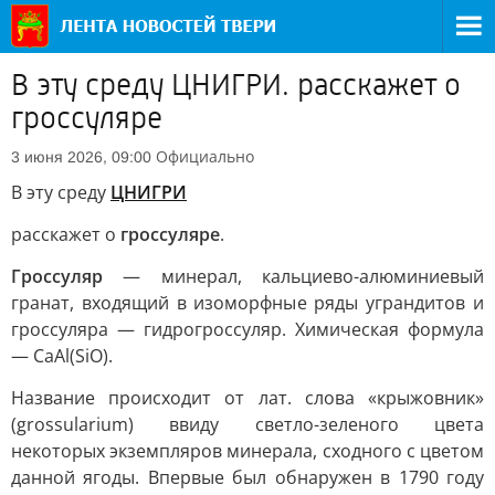
В эту среду ЦНИГРИ. расскажет о
гроссуляре
Официально
3 июня 2026, 09:00
В эту среду
ЦНИГРИ
расскажет о
гроссуляре
.
Гроссуляр
— минерал, кальциево-алюминиевый
гранат, входящий в изоморфные ряды уграндитов и
гроссуляра — гидрогроссуляр. Химическая формула
— CaAl(SiO).
Название происходит от лат. слова «крыжовник»
(grossularium) ввиду светло-зеленого цвета
некоторых экземпляров минерала, сходного с цветом
данной ягоды. Впервые был обнаружен в 1790 году