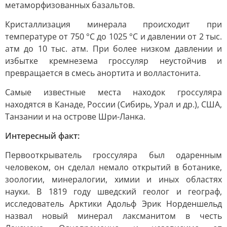
метаморфизованных базальтов.
Кристаллизация минерала происходит при
температуре от 750 °C до 1025 °C и давлении от 2 тыс.
атм до 10 тыс. атм. При более низком давлении и
избытке кремнезема гроссуляр неустойчив и
превращается в смесь анортита и волластонита.
Самые известные места находок гроссуляра
находятся в Канаде, России (Сибирь, Урал и др.), США,
Танзании и на острове Шри-Ланка.
Интересный факт:
Первооткрыватель гроссуляра был одаренным
человеком, он сделал немало открытий в ботанике,
зоологии, минералогии, химии и иных областях
науки. В 1819 году шведский геолог и географ,
исследователь Арктики Адольф Эрик Норденшельд
назвал новый минерал лаксманитом в честь