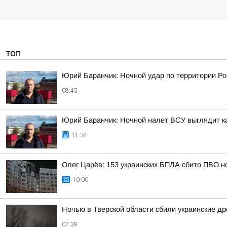
ТОП
Юрий Баранчик: Ночной удар по территории Ро
08:45
Юрий Баранчик: Ночной налет ВСУ выглядит ка
11:34
Олег Царёв: 153 украинских БПЛА сбито ПВО н
10:00
Ночью в Тверской области сбили украинские д
07:39