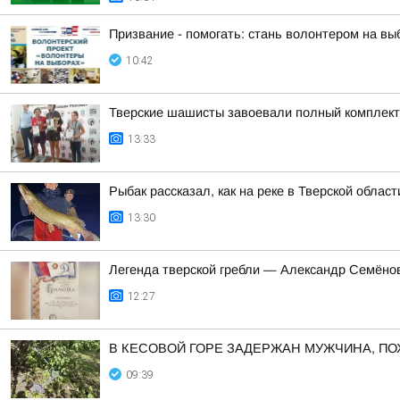
Призвание - помогать: стань волонтером на вы
10:42
Тверские шашисты завоевали полный комплект
13:33
Рыбак рассказал, как на реке в Тверской облас
13:30
Легенда тверской гребли — Александр Семёнов
12:27
В КЕСОВОЙ ГОРЕ ЗАДЕРЖАН МУЖЧИНА, П
09:39