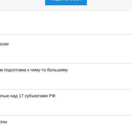
ссии
к подготовка к чему-то большему
очью над 17 субъектами РФ:
роны