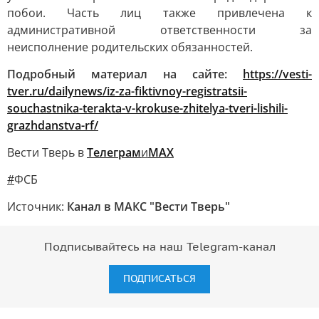
побои. Часть лиц также привлечена к
административной ответственности за
неисполнение родительских обязанностей.
Подробный материал на сайте:
https://vesti-
tver.ru/dailynews/iz-za-fiktivnoy-registratsii-
souchastnika-terakta-v-krokuse-zhitelya-tveri-lishili-
grazhdanstva-rf/
Вести Тверь в
Телеграм
и
МАХ
#
ФСБ
Источник:
Канал в МАКС "Вести Тверь"
Подписывайтесь на наш Telegram-канал
ПОДПИСАТЬСЯ