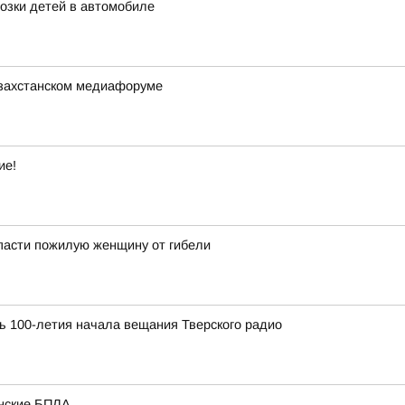
озки детей в автомобиле
азахстанском медиафоруме
ие!
пасти пожилую женщину от гибели
ь 100-летия начала вещания Тверского радио
инские БПЛА