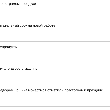
 со стражем порядка»
ытательный срок на новой работе
репродукты
 зажало дверью машины
одворье Оршина монастыря отметили престольный праздник