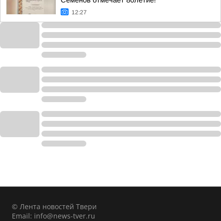
Семёнов отмечает 80летие!
12:27
© Лента новостей Твери
Email:
info@news-tver.ru