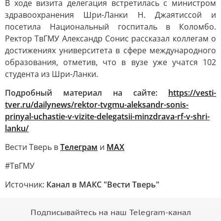
В ходе визита делегация встретилась с министром
здравоохранения Шри-Ланки Н. Джаятиссой и
посетила Национальный госпиталь в Коломбо.
Ректор ТвГМУ Александр Сонис рассказал коллегам о
достижениях университета в сфере международного
образования, отметив, что в вузе уже учатся 102
студента из Шри-Ланки.
Подробный материал на сайте:
https://vesti-
tver.ru/dailynews/rektor-tvgmu-aleksandr-sonis-
prinyal-uchastie-v-vizite-delegatsii-minzdrava-rf-v-shri-
lanku/
Вести Тверь в
Телеграм
и
МАХ
#ТвГМУ
Источник:
Канал в МАКС "Вести Тверь"
Подписывайтесь на наш Telegram-канал