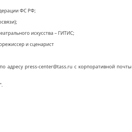
едерации ФС РФ;
освязи);
театрального искусства – ГИТИС;
инорежиссер и сценарист
о адресу press-center@tass.ru с корпоративной почт
".