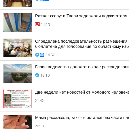
Разжег ссору: в Твери задержали поджигателя
17:13
Определена последовательность размещения н
бюллетене для голосования по областному изби
16:37
Главе ведомства доложат о ходе расследовани
18:10
Две недели нет новостей от молодого человека
21:42
Мама рассказала, как сын остался без части п
23:18