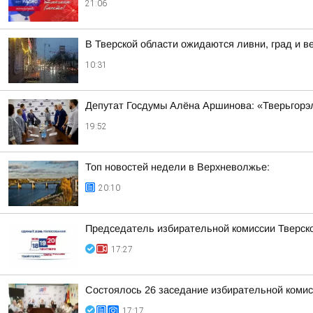
21:06
В Тверской области ожидаются ливни, град и в
10:31
Депутат Госдумы Алёна Аршинова: «Тверьгорэ
19:52
Топ новостей недели в Верхневолжье:
20:10
Председатель избирательной комиссии Тверско
17:27
Состоялось 26 заседание избирательной комис
17:17