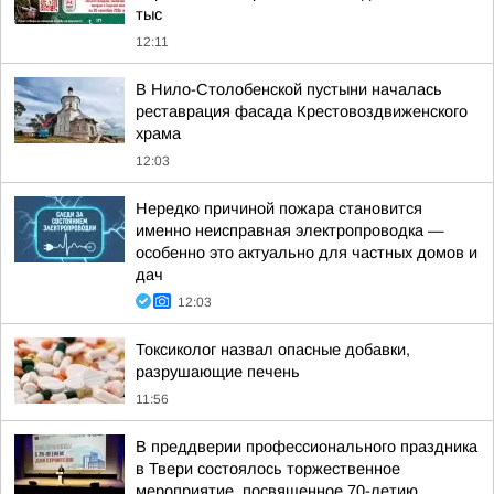
тыс
12:11
В Нило-Столобенской пустыни началась
реставрация фасада Крестовоздвиженского
храма
12:03
Нередко причиной пожара становится
именно неисправная электропроводка —
особенно это актуально для частных домов и
дач
12:03
Токсиколог назвал опасные добавки,
разрушающие печень
11:56
В преддверии профессионального праздника
в Твери состоялось торжественное
мероприятие, посвященное 70-летию