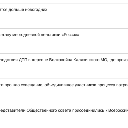
ятся дольше новогодних
 этапу многодневной велогонки «Россия»
едствия ДТП в деревне Волковойна Калязинского МО, где произ
сти прошло совещание, объединившее участников процесса патри
редставители Общественного совета присоединились к Всеросси