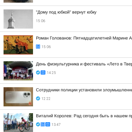
"Дому под юбкой" вернут юбку
15:06
Роман Голованов: Пятнадцатилетней Марине А
15:06
День физкультурника и фестиваль «Лето в Твер
14:25
Сотрудники полиции установили злоумышленни
12:22
Виталий Королев: Рад сегодня быть в нашем 
13:47