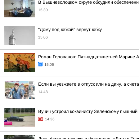
В Вышневолоцком округе обсудили обеспечени
15:30
"Дому под юбкой" вернут юбку
15:06
Роман Голованов: Пятнадцатилетней Марине А
15:06
Если вы уезжаете в отпуск или на дачу, а сче
14:43
Вучич устроил кокаинисту Зеленскому пышный
14:36
День физкультурника и фестиваль «Лето в Твер