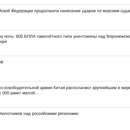
ской Федерации продолжили нанесение ударов по морским суда
ну ночь: 605 БПЛА самолётного типа уничтожены над Воронежской
моря
РФ:
о-освободительной армии Китая располагают крупнейшим в мире
 000 ракет малой...
пилотников над российскими регионами