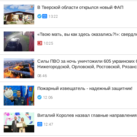
В Тверской области открылся новый ФАП
13:22
«Твою мать, вы как здесь оказались?!»: сверд
10:25
Силы ПВО за ночь уничтожили 605 украинских 
Нижегородской, Орловской, Ростовской, Рязанс
08:46
Пожaрный извещатель - надежный зaщитник!
12:06
Виталий Королев назвал главные направления 
12:47