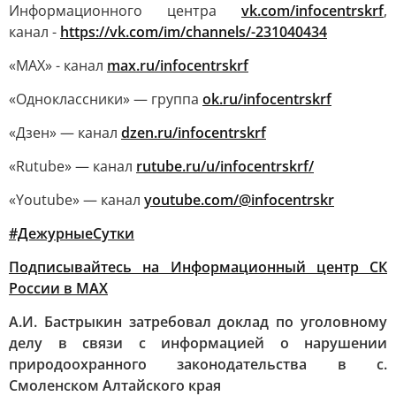
Информационного центра
vk.com/infocentrskrf
,
канал -
https://vk.com/im/channels/-231040434
«MAX» - канал
max.ru/infocentrskrf
«Одноклассники» — группа
ok.ru/infocentrskrf
«Дзен» — канал
dzen.ru/infocentrskrf
«Rutube» — канал
rutube.ru/u/infocentrskrf/
«Youtube» — канал
youtube.com/@infocentrskr
#ДежурныеСутки
Подписывайтесь на Информационный центр СК
России в MAХ
А.И. Бастрыкин затребовал доклад по уголовному
делу в связи с информацией о нарушении
природоохранного законодательства в с.
Смоленском Алтайского края