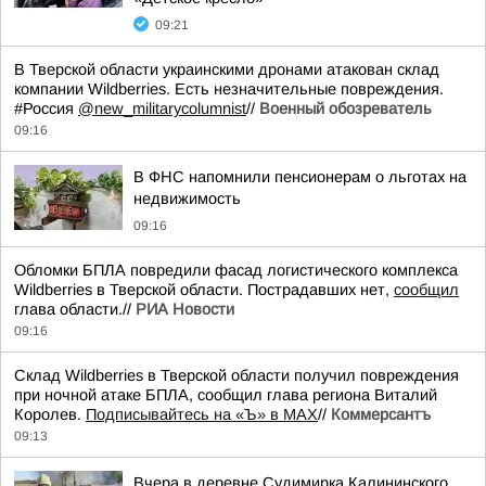
09:21
В Тверской области украинскими дронами атакован склад
компании Wildberries. Есть незначительные повреждения.
#Россия
@new_militarycolumnist
//
Военный обозреватель
09:16
В ФНС напомнили пенсионерам о льготах на
недвижимость
09:16
Обломки БПЛА повредили фасад логистического комплекса
Wildberries в Тверской области. Пострадавших нет,
сообщил
глава области.//
РИА Новости
09:16
Склад Wildberries в Тверской области получил повреждения
при ночной атаке БПЛА, сообщил глава региона Виталий
Королев.
Подписывайтесь на «Ъ» в MAX
//
Коммерсантъ
09:13
Вчера в деревне Судимирка Калининского