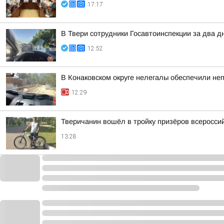
17:17
В Твери сотрудники Госавтоинспекции за два д
12:52
В Конаковском округе нелегалы обеспечили не
12:29
Тверичанин вошёл в тройку призёров всеросс
13:28