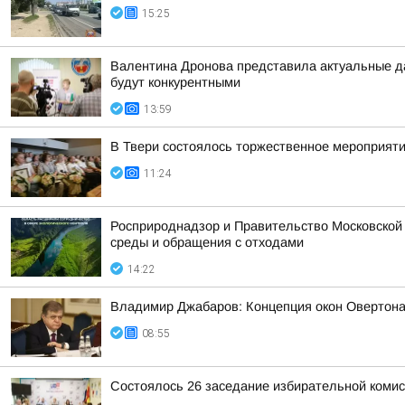
15:25
Валентина Дронова представила актуальные да
будут конкурентными
13:59
В Твери состоялось торжественное мероприяти
11:24
Росприроднадзор и Правительство Московской
среды и обращения с отходами
14:22
Владимир Джабаров: Концепция окон Овертона 
08:55
Состоялось 26 заседание избирательной комис