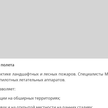
 полета
актике ландшафтных и лесных пожаров. Специалисты 
пилотных летательных аппаратов.
зволяет:
ции на обширных территориях;
ах и на открытой местности на ранних стадиях;