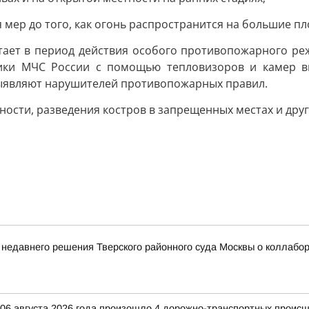
 мер до того, как огонь распространится на большие п
ет в период действия особого противопожарного реж
ники МЧС России с помощью тепловизоров и камер вы
 выявляют нарушителей противопожарных правил.
ности, разведения костров в запрещенных местах и друг
 недавнего решения Тверского районного суда Москвы о коллаб
и 06 августа 2026 года произошло 4 дорожно-транспортных происш