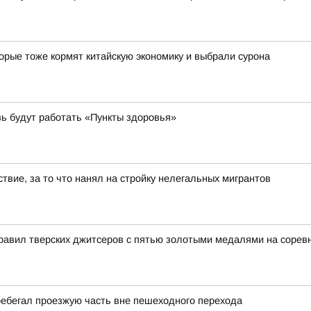
орые тоже кормят китайскую экономику и выбрали сурона
вь будут работать «Пункты здоровья»
твие, за то что нанял на стройку нелегальных мигрантов
равил тверских джитсеров с пятью золотыми медалями на сорев
еребегал проезжую часть вне пешеходного перехода