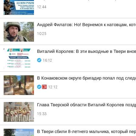
12:44
Андрей Филатов: Но! Вернемся к натовцам, кот
10:25
Виталий Королев: В эти выходные в Твери вно
16:12
В Конаковском округе бригадир попал под следс
12:12
Глава Тверской области Виталий Королев позд
15:33
В Твери сбили 8-летнего мальчика, который п