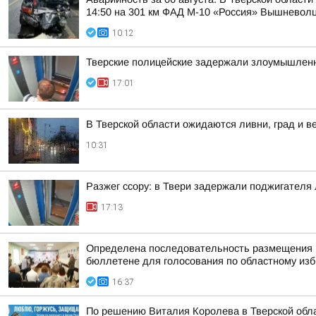
14:50 на 301 км ФАД М-10 «Россия» Вышневолцк
10:12
Тверские полицейские задержали злоумышленн
17:01
В Тверской области ожидаются ливни, град и в
10:31
Разжег ссору: в Твери задержали поджигателя
17:13
Определена последовательность размещения н
бюллетене для голосования по областному изби
16:37
По решению Виталия Королева в Тверской обла