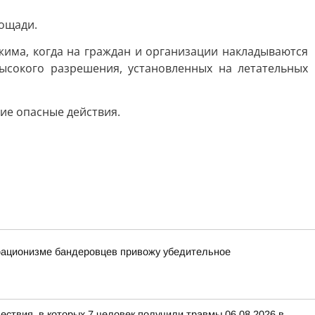
лощади.
има, когда на граждан и организации накладываются
сокого разрешения, установленных на летательных
ие опасные действия.
орационизме бандеровцев привожу убедительное
ествия, в которых 7 человек получили травмы 06.08.2026 в