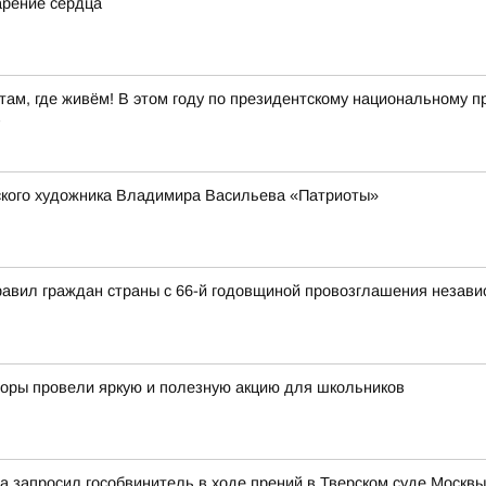
арение сердца
ам, где живём! В этом году по президентскому национальному пр
в
рского художника Владимира Васильева «Патриоты»
авил граждан страны с 66-й годовщиной провозглашения независ
кторы провели яркую и полезную акцию для школьников
ма запросил гособвинитель в ходе прений в Тверском суде Мос