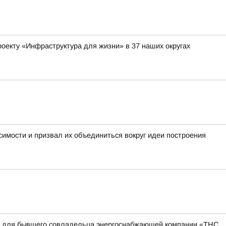
оекту «Инфраструктура для жизни» в 37 наших округах
имости и призвал их объединиться вокруг идеи построения
квы для бывшего совладельца энергоснабжающей компании «ТНС