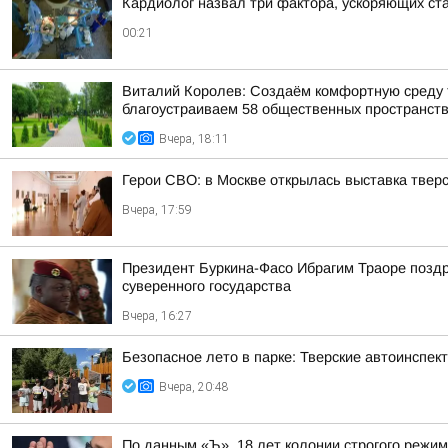
Кардиолог назвал три фактора, ускоряющих ст
00:21
Виталий Королев: Создаём комфортную среду т
благоустраиваем 58 общественных пространст
Вчера, 18:11
Герои СВО: в Москве открылась выставка тве
Вчера, 17:59
Президент Буркина-Фасо Ибрагим Траоре поздр
суверенного государства
Вчера, 16:27
Безопасное лето в парке: Тверские автоинспе
Вчера, 20:48
По данным «Ъ», 18 лет колонии строгого режи