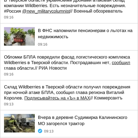
В Тверской области украинскими дронами атакован склад
компании Wildberries. Есть незначительные повреждения.
#Россия
@new_militarycolumnist
//
Военный обозреватель
09:16
В ФНС напомнили пенсионерам о льготах на
недвижимость
09:16
Обломки БПЛА повредили фасад логистического комплекса
Wildberries в Тверской области. Пострадавших нет,
сообщил
глава области.//
РИА Новости
09:16
Склад Wildberries в Тверской области получил повреждения
при ночной атаке БПЛА, сообщил глава региона Виталий
Королев.
Подписывайтесь на «Ъ» в MAX
//
Коммерсантъ
09:13
Вчера в деревне Судимирка Калининского
МО загорелся трактор
09:13