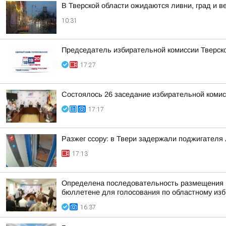
В Тверской области ожидаются ливни, град и в
10:31
Председатель избирательной комиссии Тверско
17:27
Состоялось 26 заседание избирательной комис
17:17
Разжег ссору: в Твери задержали поджигателя
17:13
Определена последовательность размещения н
бюллетене для голосования по областному изби
16:37