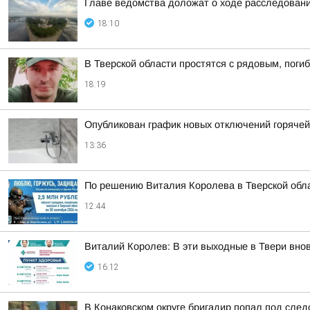
Главе ведомства доложат о ходе расследовани
18:10
В Тверской области простятся с рядовым, поги
18:19
Опубликован график новых отключений горяче
13:36
По решению Виталия Королева в Тверской обла
12:44
Виталий Королев: В эти выходные в Твери вно
16:12
В Конаковском округе бригадир попал под следс