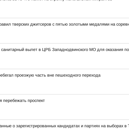
равил тверских джитсеров с пятью золотыми медалями на сорев
 санитарный вылет в ЦРБ Западнодвинского МО для оказания по
еребегал проезжую часть вне пешеходного перехода
ся перебежать проспект
нные о зарегистрированных кандидатах и партиях на выборах в 