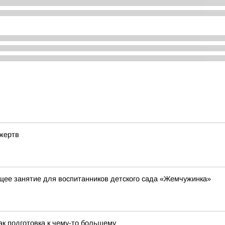
 жертв
ее занятие для воспитанников детского сада «Жемчужинка»
к подготовка к чему-то большему