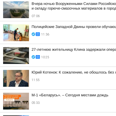
Вчера ночью Вооруженными Силами Российской
и складу горюче-смазочных материалов в горо
07:06
Полицейские Западной Двины провели обучающ
11:36
27-летнюю жительницу Клина задержали опера
10:25
Юрий Котенок: К сожалению, не обошлось без 
11:55
М-1 «Беларусь». – Сегодня местами дождь
05:33