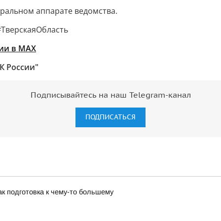
тральном аппарате ведомства.
ТверскаяОбласть
ии в MAХ
К России"
Подписывайтесь на наш Telegram-канал
ПОДПИСАТЬСЯ
к подготовка к чему-то большему