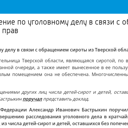
ение по уголовному делу в связи с 
 прав
му делу в связи с обращением сироты из Тверской об
ельница Тверской области, являющаяся сиротой, по в
ванной очереди, а также имеет вынесенное в ее польз
илым помещением она не обеспечена. Многочисленные
щениями других лиц числа детей-сирот и детей, остав
 Бастрыкин
поручал
представить доклад.
й Федерации Александр Иванович Бастрыкин поручил
ершению расследования уголовного дела в кратчайши
з числа детей-сирот и детей, оставшихся без попече