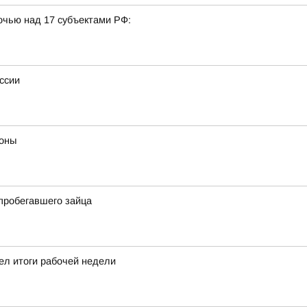
очью над 17 субъектами РФ:
ссии
роны
пробегавшего зайца
ел итоги рабочей недели