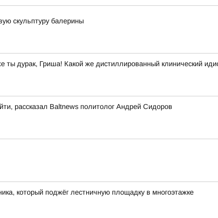
вую скульптуру балерины
же ты дурак, Гриша! Какой же дистиллированный клинический иди
йти, рассказал Baltnews политолог Андрей Сидоров
ика, который поджёг лестничную площадку в многоэтажке