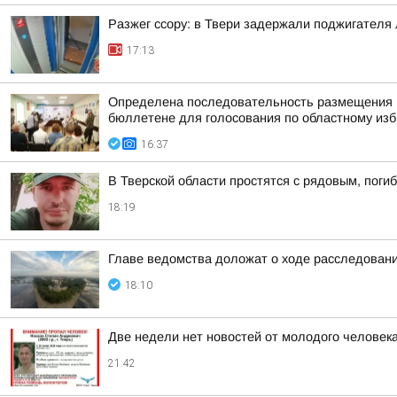
Разжег ссору: в Твери задержали поджигателя
17:13
Определена последовательность размещения н
бюллетене для голосования по областному изби
16:37
В Тверской области простятся с рядовым, поги
18:19
Главе ведомства доложат о ходе расследовани
18:10
Две недели нет новостей от молодого человека
21:42