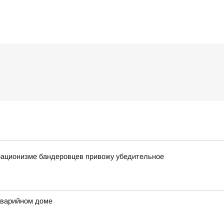
орационизме бандеровцев привожу убедительное
аварийном доме