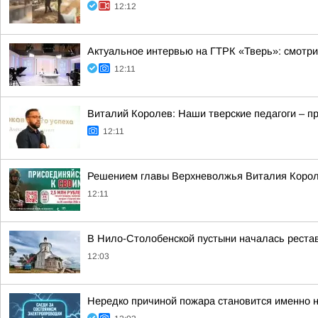
12:12
Актуальное интервью на ГТРК «Тверь»: смотри
12:11
Виталий Королев: Наши тверские педагоги – п
12:11
Решением главы Верхневолжья Виталия Короле
12:11
В Нило-Столобенской пустыни началась реста
12:03
Нередко причиной пожара становится именно н