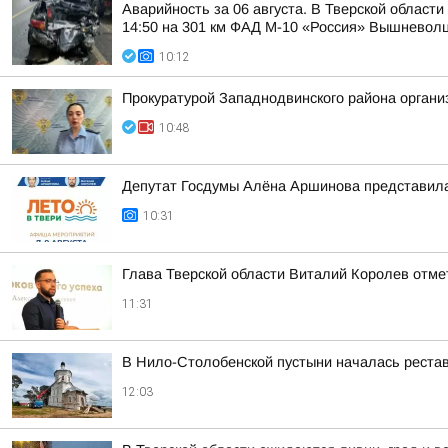
Аварийность за 06 августа. В Тверской област
14:50 на 301 км ФАД М-10 «Россия» Вышневолцк
10:12
Прокуратурой Западнодвинского района организ
10:48
Депутат Госдумы Алёна Аршинова представил
10:31
Глава Тверской области Виталий Королев отмет
11:31
В Нило-Столобенской пустыни началась реста
12:03