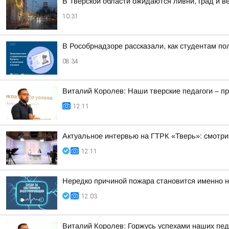
В Тверской области ожидаются ливни, град и в
10:31
В Рособрнадзоре рассказали, как студентам по
08:34
Виталий Королев: Наши тверские педагоги – п
12:11
Актуальное интервью на ГТРК «Тверь»: смотри
12:11
Нередко причиной пожара становится именно н
12:03
Виталий Королев: Горжусь успехами наших педа