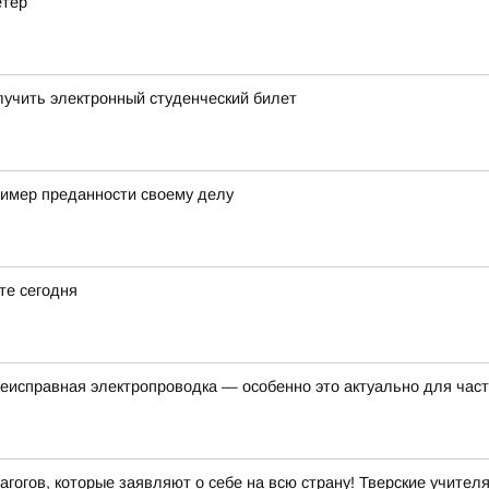
етер
лучить электронный студенческий билет
ример преданности своему делу
те сегодня
еисправная электропроводка — особенно это актуально для час
гогов, которые заявляют о себе на всю страну! Тверские учител