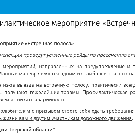
илактическое мероприятие «Встречн
оприятие «Встречная полоса»
тоинспекции проведут усиленные рейды по пресечению о
с мероприятий, направленных на предупреждение и 
 Данный маневр является одним из наиболее опасных н
из-за выезда на встречную полосу, практически всегд
ры получают тяжелейшие травмы. Профилактическая раб
лей и снизить аварийность.
толюбителям с призывом строго соблюдать требования
ь жизни вам и другим участникам дорожного движения
.
ции Тверской области"