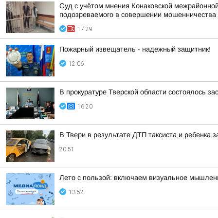
Суд с учётом мнения Конаковской межрайонной
подозреваемого в совершении мошенничества (ч
17:29
Пожaрный извещатель - надежный зaщитник!
12:06
В прокуратуре Тверской области состоялось з
16:20
В Твери в результате ДТП таксиста и ребенка
20:51
Лето с пользой: включаем визуальное мышлен
13:52