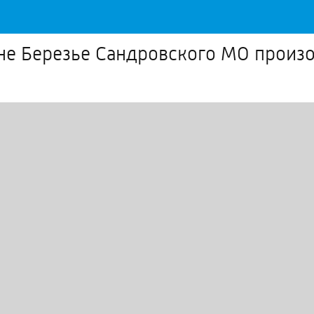
вне Березье Сандровского МО произ