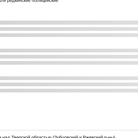
ли редкинские полицейские
 над Тверской областью (Зубцовский и Ржевский р-ны)