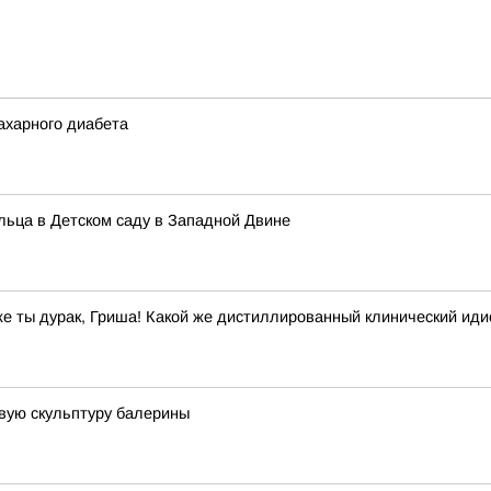
ахарного диабета
альца в Детском саду в Западной Двине
же ты дурак, Гриша! Какой же дистиллированный клинический иди
вую скульптуру балерины