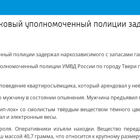
стковый уполномоченный полиции за
енный полиции задержал наркозависимого с запасами г
полномоченный полиции УМВД России по городу Твери п
поведение квартиросъёмщика, который арендовал у неё
его мужчину в состоянии опьянения. Мужчина предъявил
ип-лок» со смолистым твёрдым веществом тёмного цвет
л и электронные весы.
троля. Оперативники изъяли находки. Вещество перед
 массой 40,7 грамма, что относится к крупному размер