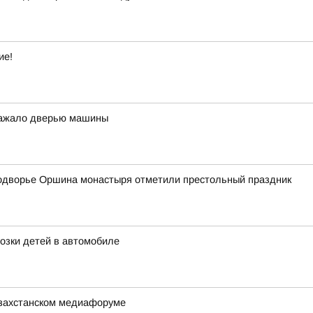
ие!
 зажало дверью машины
одворье Оршина монастыря отметили престольный праздник
озки детей в автомобиле
азахстанском медиафоруме