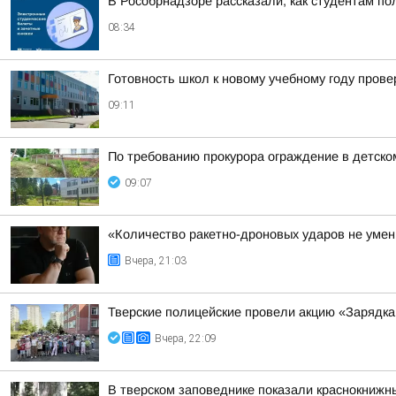
В Рособрнадзоре рассказали, как студентам по
08:34
Готовность школ к новому учебному году прове
09:11
По требованию прокурора ограждение в детско
09:07
«Количество ракетно-дроновых ударов не умень
Вчера, 21:03
Тверские полицейские провели акцию «Зарядка
Вчера, 22:09
В тверском заповеднике показали краснокнижн