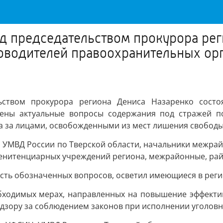
од председательством прокурора ре
водителей правоохранительных орг
льством прокурора региона Дениса Назаренко состо
рены актуальные вопросы содержания под стражей п
а за лицами, освобожденными из мест лишения свободы
 УМВД России по Тверской области, начальники межра
пенитенциарных учреждений региона, межрайонные, ра
сть обозначенных вопросов, осветил имеющиеся в рег
обходимых мерах, направленных на повышение эффекти
дзору за соблюдением законов при исполнении уголовн