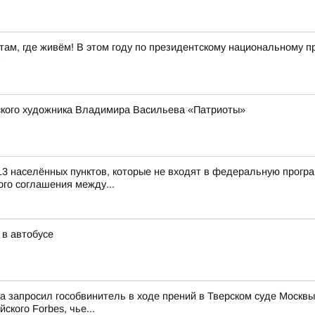
ам, где живём! В этом году по президентскому национальному пр
в
рского художника Владимира Васильева «Патриоты»
13 населённых пунктов, которые не входят в федеральную прогр
го соглашения между...
 в автобусе
ма запросил гособвинитель в ходе прений в Тверском суде Мос
ского Forbes, чье...