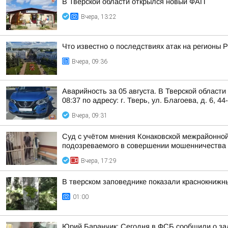
В Тверской области открылся новый ФАП
Вчера, 13:22
Что известно о последствиях атак на регионы 
Вчера, 09:36
Аварийность за 05 августа. В Тверской област
08:37 по адресу: г. Тверь, ул. Благоева, д. 6, 44
Вчера, 09:31
Суд с учётом мнения Конаковской межрайонной
подозреваемого в совершении мошенничества (ч
Вчера, 17:29
В тверском заповеднике показали краснокнижн
01:00
Юрий Баранчик: Сегодня в ФСБ сообщили о зад