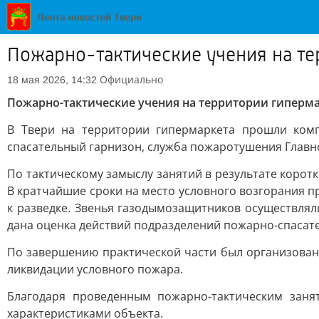
Пожарнo-тактические учeния на те
Официально
18 мая 2026, 14:32
Пожарнo-тактические учeния на территории гиперм
В Твери на территории гипермаркета прошли комп
спасательный гарнизон, служба пожаротушения Главно
По тактическому замыслу занятий в результате коро
В кратчайшие сроки на место условного возгорания 
к разведке. Звенья газодымозащитников осуществля
дана оценка действий подразделений пожарно-спасате
По завершению практической части был организован 
ликвидации условного пожара.
Благодаря проведенным пожарно-тактическим заня
характеристиками объекта.