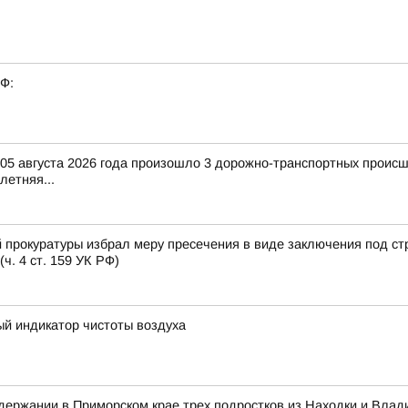
РФ:
и 05 августа 2026 года произошло 3 дорожно-транспортных происш
-летняя...
 прокуратуры избрал меру пресечения в виде заключения под ст
. 4 ст. 159 УК РФ)
ый индикатор чистоты воздуха
ержании в Приморском крае трех подростков из Находки и Влад