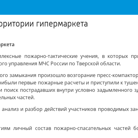
рритории гипермаркета
аркета
лексные пожарно-тактические учения, в которых пр
го управления МЧС России по Тверской области.
ткого замыкания произошло возгорание пресс-компакто
прибыли первые пожарные расчеты и приступили к туше
ли поиск пострадавших внутри условно задымленного з
льных частей.
анализ и разбор действий участников проводимых заня
тиям личный состав пожарно-спасательных частей бо