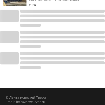
11:06
© Лента новостей Твери
Email:
info@news-tver.ru